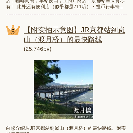
店，咖啡简餐，车站便当，土特产商店，京都站里应有尽
有！ 此外还有便利店（似乎都是711哦）・投币行李寄...
【附实拍示意图】JR京都站到岚
山（渡月桥）的最快路线
(25,746pv)
向您介绍从JR京都站到岚山（渡月桥）的最快路线。附实