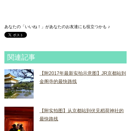
あなたの「いいね！」があなたのお友達にも役立つかも ♪
関連記事
【附2017年最新实拍示意图】JR京都站到
金阁寺的最快路线
【附实拍图】从京都站到伏见稻荷神社的
最快路线