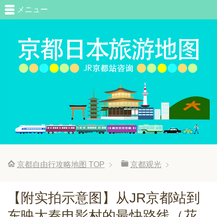
メニュー
京都自由行攻略地图
TOP
京都观光
【附实拍示意图】从JR京都站到
东映太秦电影村的最快路线（花