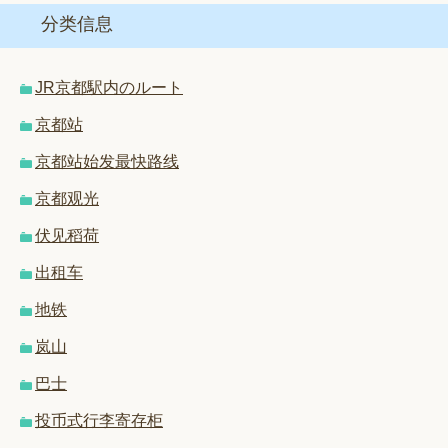
分类信息
JR京都駅内のルート
京都站
京都站始发最快路线
京都观光
伏见稻荷
出租车
地铁
岚山
巴士
投币式行李寄存柜