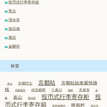
投币式行李寄存箱
景点
清水寺
游乐场
酒店
金閣寺
标签
京都站
京都站始发最快路
京都巴士
东山
线
伏见稻荷
八条口
天龙寺
京阪电车
地铁
太
投币式行李寄存柜
投
岚山
秦
岚山站
币式行李寄存箱
映画村
新幹線構内
清水寺