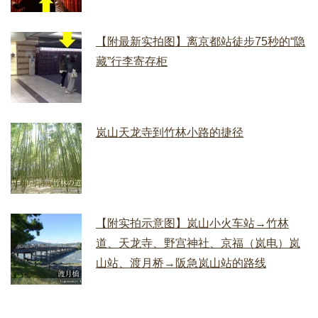
【附最新实拍图】离京都站徒步75秒的“隐
藏”行李寄存柜
岚山天龙寺到竹林小路的捷径
【附实拍示意图】岚山小火车站→竹林
道、天龙寺、野宫神社、京福（岚电）岚
山站、渡月桥→阪急岚山站的路线