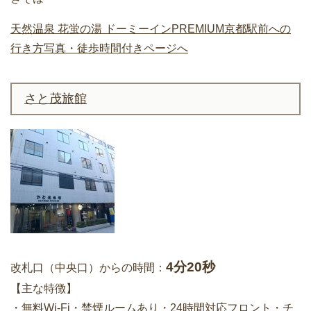
天然温泉 花蛍の湯 ドーミーインPREMIUM京都駅前への
行き方写真・徒歩時間付きページへ
さと茂旅館
4分20秒
改札口（中央口）からの時間：
【主な特徴】
・無料Wi-Fi・禁煙ルームあり・24時間対応フロント・チ