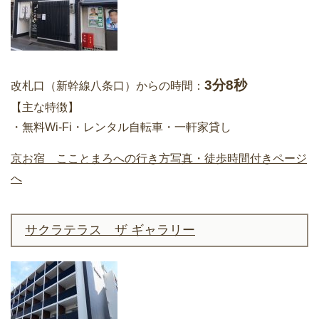
3分8秒
改札口（新幹線八条口）からの時間：
【主な特徴】
・無料Wi-Fi・レンタル自転車・一軒家貸し
京お宿 こことまろへの行き方写真・徒歩時間付きページ
へ
サクラテラス ザ ギャラリー