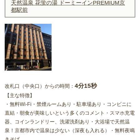
天然温泉 花蛍の湯 ドーミーインPREMIUM京
都駅前
4分15秒
改札口（中央口）からの時間：
【主な特徴】
・無料Wi-Fi・禁煙ルームあり・駐車場あり・コンビニに
直結・朝食が美味しいという多くのコメント・スマホ充電
器、コインランドリー、洗濯洗剤あり・大浴場で天然温
泉！京都市内で温泉は少ない（深夜も入れる）・無料夜鳴
きそば