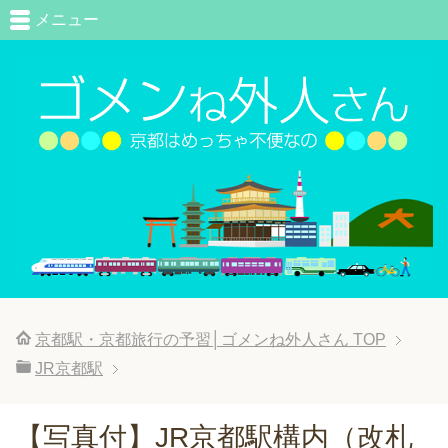
メニュー
京都駅・京都旅行の予習│ゴメンね外人さん
TOP
JR京都駅
【写真付】JR京都駅構内（改札