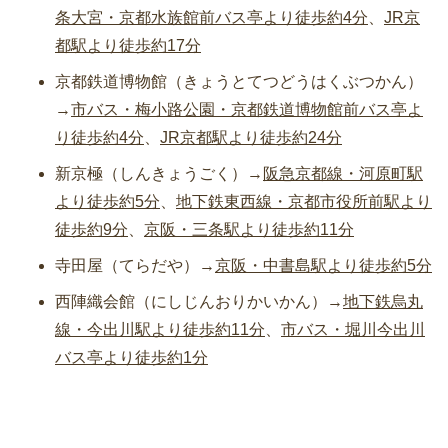
条大宮・京都水族館前バス亭より徒歩約4分
、
JR京
都駅より徒歩約17分
京都鉄道博物館（きょうとてつどうはくぶつかん）
→
市バス・梅小路公園・京都鉄道博物館前バス亭よ
り徒歩約4分
、
JR京都駅より徒歩約24分
新京極（しんきょうごく）→
阪急京都線・河原町駅
より徒歩約5分
、
地下鉄東西線・京都市役所前駅より
徒歩約9分
、
京阪・三条駅より徒歩約11分
寺田屋（てらだや）→
京阪・中書島駅より徒歩約5分
西陣織会館（にしじんおりかいかん）→
地下鉄烏丸
線・今出川駅より徒歩約11分
、
市バス・堀川今出川
バス亭より徒歩約1分