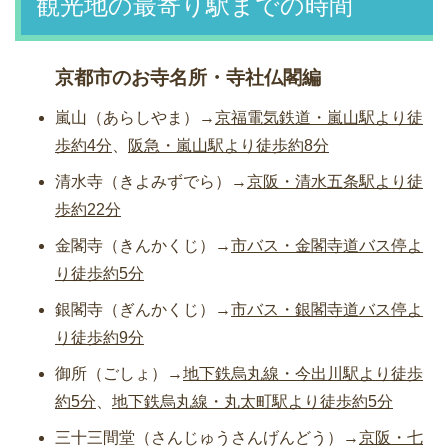
観光地の最寄り駅までの時間
京都市のお寺名所・寺社仏閣編
嵐山（あらしやま）→
京福電気鉄道・嵐山駅より徒
歩約4分
、
阪急・嵐山駅より徒歩約8分
清水寺（きよみずでら）→
京阪・清水五条駅より徒
歩約22分
金閣寺（きんかくじ）→
市バス・金閣寺道バス停よ
り徒歩約5分
銀閣寺（ぎんかくじ）→
市バス・銀閣寺道バス停よ
り徒歩約9分
御所（ごしょ）→
地下鉄烏丸線・今出川駅より徒歩
約5分
、
地下鉄烏丸線・丸太町駅より徒歩約5分
三十三間堂（さんじゅうさんげんどう）→
京阪・七