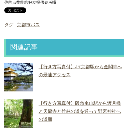
你的点赞能给好友提供参考哦
タグ :
京都市バス
関連記事
【行き方写真付】JR京都駅から金閣寺へ
の最速アクセス
【行き方写真付】阪急嵐山駅から渡月橋
と天龍寺と竹林の道を通って野宮神社へ
の道順