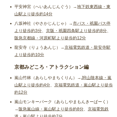
平安神宮（へいあんじんぐう）→
地下鉄東西線・東
山駅より徒歩約14分
八坂神社（やさかじんじゃ）→
市バス・祇園バス停
より徒歩約3分
、
京阪・祇園四条駅より徒歩約8分
、
阪急京都線・河原町駅より徒歩約12分
龍安寺（りょうあんじ）→
京福電気鉄道・龍安寺駅
より徒歩約10分
京都みどころ・アトラクション編
嵐山竹林（あらしやまちくりん）→
JR山陰本線・嵐
山駅より徒歩約4分
、
京福電気鉄道・嵐山駅より徒歩
約12分
嵐山モンキーパーク（あらしやまもんきーぱーく）
→
阪急嵐山線・嵐山駅より徒歩約8分
、
京福電気鉄
道・嵐山駅より徒歩約7分