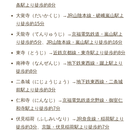
条駅より徒歩約8分
大覚寺（だいかくじ）→
JR山陰本線・嵯峨嵐山駅よ
り徒歩約15分
天龍寺（てんりゅうじ）→
京福電気鉄道・嵐山駅よ
り徒歩約5分
、
JR山陰本線・嵐山駅より徒歩約16分
東寺（とうじ）→
近鉄京都線・東寺駅より徒歩約8分
南禅寺（なんぜんじ）→
地下鉄東西線・蹴上駅より
徒歩約8分
二条城（にじょうじょう）→
地下鉄東西線・二条城
前駅より徒歩約3分
仁和寺（にんなじ）→
京福電気鉄道北野線・御室仁
和寺駅より徒歩約7分
伏見稲荷（ふしみいなり）→
JR奈良線・稲荷駅より
徒歩約3分
、
京阪・伏見稲荷駅より徒歩約7分