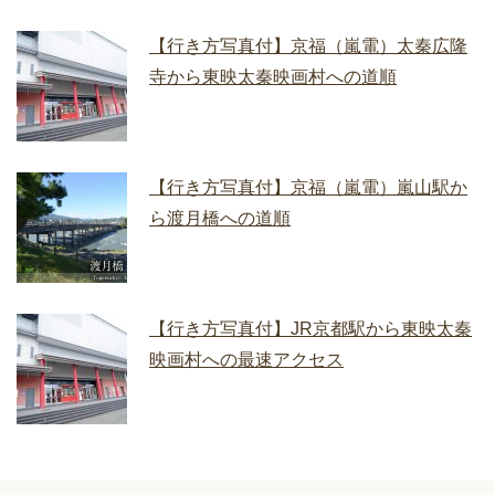
【行き方写真付】京福（嵐電）太秦広隆
寺から東映太秦映画村への道順
【行き方写真付】京福（嵐電）嵐山駅か
ら渡月橋への道順
【行き方写真付】JR京都駅から東映太秦
映画村への最速アクセス